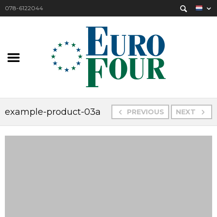
078-6122044
example-product-03a
PREVIOUS
NEXT