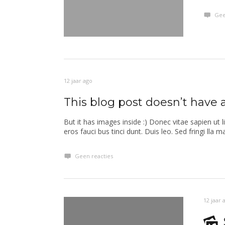
Gee
12 jaar ago
This blog post doesn’t have
But it has images inside :) Donec vitae sapien ut l
eros fauci bus tinci dunt. Duis leo. Sed fringi lla m
Geen reacties
12 jaar 