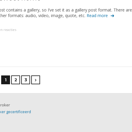
st contains a gallery, so I’ve set it as a gallery post format. There are
ther formats: audio, video, image, quote, etc.
Read more
n reacties
1
2
3
ker gecertificeerd