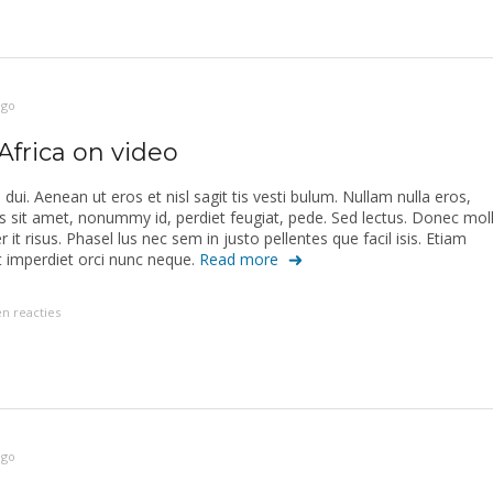
ago
Africa on video
 dui. Aenean ut eros et nisl sagit tis vesti bulum. Nullam nulla eros,
ies sit amet, nonummy id, perdiet feugiat, pede. Sed lectus. Donec moll
 it risus. Phasel lus nec sem in justo pellentes que facil isis. Etiam
t imperdiet orci nunc neque.
Read more
n reacties
ago