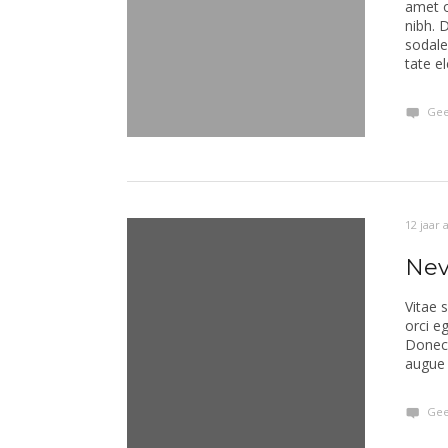
amet o
nibh. 
sodale
tate e
Gee
12 jaar 
Nev
Vitae 
orci eg
Donec 
augue 
Gee