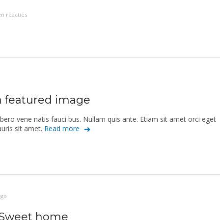
n reacties
 a featured image
ibero vene natis fauci bus. Nullam quis ante. Etiam sit amet orci eget
auris sit amet.
Read more
ago
Sweet home