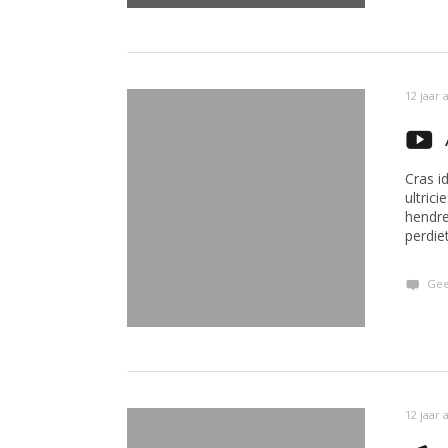
12 jaar 
Cras id
ultric
hendrer
perdie
Gee
12 jaar 