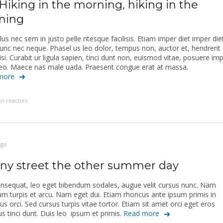
Hiking in the morning, hiking in the
ning
lus nec sem in justo pelle ntesque facilisis. Etiam imper diet imper die
Nunc nec neque. Phasel us leo dolor, tempus non, auctor et, hendrerit
nisi. Curabit ur ligula sapien, tinci dunt non, euismod vitae, posuere im
 leo. Maece nas male uada. Praesent congue erat at massa.
more
n reacties
ago
ny street the other summer day
nsequat, leo eget bibendum sodales, augue velit cursus nunc. Nam
ium turpis et arcu. Nam eget dui. Etiam rhoncus ante ipsum primis in
bus orci. Sed cursus turpis vitae tortor. Etiam sit amet orci eget eros
us tinci dunt. Duis leo ipsum et primis.
Read more