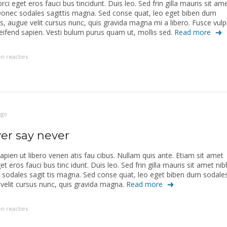
rci eget eros fauci bus tincidunt. Duis leo. Sed frin gilla mauris sit am
Donec sodales sagittis magna. Sed conse quat, leo eget biben dum
s, augue velit cursus nunc, quis gravida magna mi a libero. Fusce vul
leifend sapien. Vesti bulum purus quam ut, mollis sed.
Read more
n reacties
ago
er say never
sapien ut libero venen atis fau cibus. Nullam quis ante. Etiam sit amet
et eros fauci bus tinc idunt. Duis leo. Sed frin gilla mauris sit amet nib
sodales sagit tis magna. Sed conse quat, leo eget biben dum sodale
velit cursus nunc, quis gravida magna.
Read more
n reacties