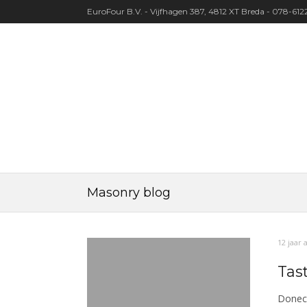
EuroFour B.V. - Vijfhagen 387, 4812 XT Breda - 078-61
Masonry blog
12 jaar 
Tas
Donec 