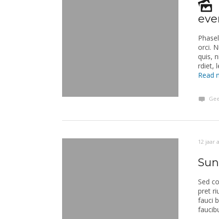
eve
Phasel
orci. 
quis, 
rdiet,
Read 
Gee
12 jaar 
Sun
Sed co
pret r
fauci 
faucib