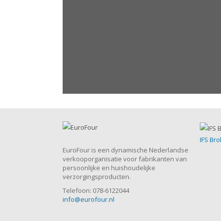
IFS Bro
EuroFour is een dynamische Nederlandse
verkooporganisatie voor fabrikanten van
persoonlijke en huishoudelijke
verzorgingsproducten.
Telefoon: 078-6122044
info@eurofour.nl