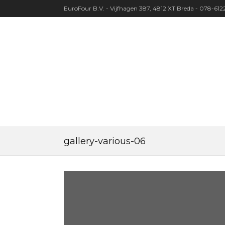
EuroFour B.V. - Vijfhagen 387, 4812 XT Breda - 078-61
gallery-various-06