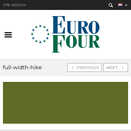
078-6122044
full-width-hike
PREVIOUS
NEXT