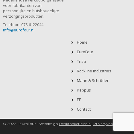
Nederlandse verkooporganisatie
voor fabrikanten van
persoonlijke en huishoudelijke
verzorgingsproducten.
Telefoon: 078-6122044
info@eurofour.nl
Home
EuroFour
Trisa
Rockline Industries
Mann & Schröder
Kappus
EF
Contact
© 2022 - EuroFour - Webdesign
Denktanker Media
|
Privacyverklaring