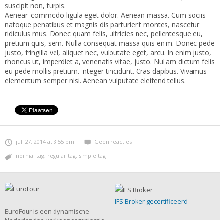
suscipit non, turpis.
Aenean commodo ligula eget dolor. Aenean massa. Cum sociis
natoque penatibus et magnis dis parturient montes, nascetur
ridiculus mus. Donec quam felis, ultricies nec, pellentesque eu,
pretium quis, sem. Nulla consequat massa quis enim. Donec pede
justo, fringilla vel, aliquet nec, vulputate eget, arcu. In enim justo,
rhoncus ut, imperdiet a, venenatis vitae, justo. Nullam dictum felis
eu pede mollis pretium. Integer tincidunt. Cras dapibus. Vivamus
elementum semper nisi. Aenean vulputate eleifend tellus.
juli 27, 2014 at 3:55 pm
Geen reacties
normal tag
,
regular tag
,
simple tag
IFS Broker gecertificeerd
EuroFour is een dynamische