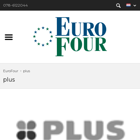
078-6122044
EuroFour
plus
plus