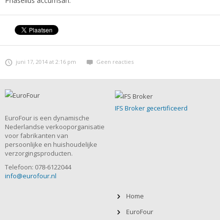
Phasellus accumsan.
juni 17, 2014 at 2:16 pm
Geen reacties
IFS Broker gecertificeerd
EuroFour is een dynamische
Nederlandse verkooporganisatie
voor fabrikanten van
persoonlijke en huishoudelijke
verzorgingsproducten.
Telefoon: 078-6122044
info@eurofour.nl
Home
EuroFour