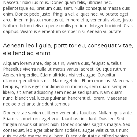
Nascetur ridiculus mus. Donec quam felis, ultricies nec,
pellentesque eu, pretium quis, sem. Nulla consequat massa quis
enim. Donec pede justo, fringilla vel, aliquet nec, vulputate eget,
arcu. In enim justo, rhoncus ut, imperdiet a, venenatis vitae, justo.
Nullam dictum felis eu pede mollis pretium. Integer tincidunt. Cras
dapibus. Vivamus elementum semper nisi. Aenean vulputate.
Aenean leo ligula, porttitor eu, consequat vitae,
eleifend ac, enim.
Aliquam lorem ante, dapibus in, viverra quis, feugiat a, tellus.
Phasellus viverra nulla ut metus varius laoreet. Quisque rutrum.
Aenean imperdiet. Etiam ultricies nisi vel augue. Curabitur
ullamcorper ultricies nisi. Nam eget dui. Etiam rhoncus. Maecenas
tempus, tellus eget condimentum rhoncus, sem quam semper
libero, sit amet adipiscing sem neque sed ipsum. Nam quam
nunc, blandit vel, luctus pulvinar, hendrerit id, lorem. Maecenas
nec odio et ante tincidunt tempus.
Donec vitae sapien ut libero venenatis faucibus. Nullam quis ante.
Etiam sit amet orci eget eros faucibus tincidunt. Duis leo. Sed
fringilla mauris sit amet nibh. Donec sodales sagittis magna. Sed
consequat, leo eget bibendum sodales, augue velit cursus nunc,
quis gravida magna mi a libero. Fusce vulputate eleifend sapien.