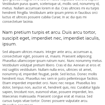
Vestibulum purus quam, scelerisque ut, mollis sed, nonummy id,
metus. Nullam accumsan lorem in dui. Cras ultricies mi eu turpis
hendrerit fringilla. Vestibulum ante ipsum primis in faucibus orci
luctus et ultrices posuere cubilia Curae; In ac dui quis mi
consectetuer lacinia.
Nam pretium turpis et arcu. Duis arcu tortor,
suscipit eget, imperdiet nec, imperdiet iaculis,
ipsum.
Sed aliquam ultrices mauris. Integer ante arcu, accumsan a,
consectetuer eget, posuere ut, mauris. Praesent adipiscing.
Phasellus ullamcorper ipsum rutrum nunc. Nunc nonummy metus.
Vestibulum volutpat pretium libero. Cras id dui. Aenean ut eros et
nisl sagittis vestibulum. Nullam nulla eros, ultricies sit amet,
nonummy id, imperdiet feugiat, pede. Sed lectus. Donec mollis
hendrerit risus. Phasellus nec sem in justo pellentesque facilisis.
Etiam imperdiet imperdiet orci. Nunc nec neque. Phasellus leo
dolor, tempus non, auctor et, hendrerit quis, nisi. Curabitur ligula
sapien, tincidunt non, euismod vitae, posuere imperdiet, leo.
Maecenas malesuada. Praesent congue erat at massa. Sed
cursus turpis vitae tortor. Donec posuere vulputate arcu.