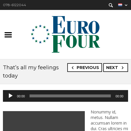
078-6122044
That’s all my feelings
PREVIOUS
NEXT
today
Audiospeler
00:00
00:00
Nonummy id,
metus. Nullam
accumsan lorem in
dui. Cras ultricies mi