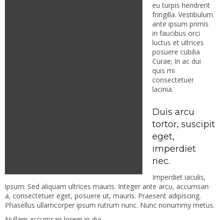
eu turpis hendrerit
fringilla. Vestibulum
ante ipsum primis
in faucibus orci
luctus et ultrices
posuere cubilia
Curae; In ac dui
quis mi
consectetuer
lacinia.
Duis arcu
tortor, suscipit
eget,
imperdiet
nec.
Imperdiet iaculis,
ipsum. Sed aliquam ultrices mauris. Integer ante arcu, accumsan
a, consectetuer eget, posuere ut, mauris. Praesent adipiscing.
Phasellus ullamcorper ipsum rutrum nunc. Nunc nonummy metus.
Nullam accumsan lorem in dui