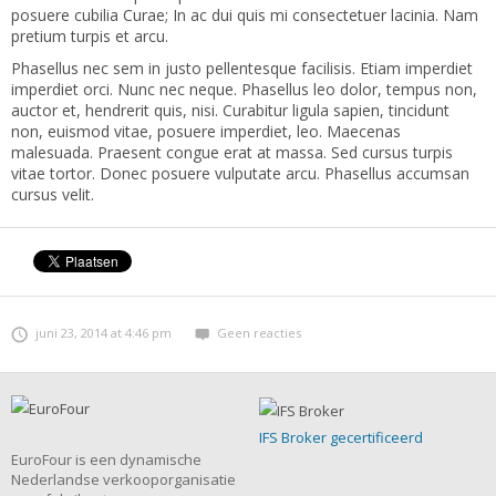
posuere cubilia Curae; In ac dui quis mi consectetuer lacinia. Nam
pretium turpis et arcu.
Phasellus nec sem in justo pellentesque facilisis. Etiam imperdiet
imperdiet orci. Nunc nec neque. Phasellus leo dolor, tempus non,
auctor et, hendrerit quis, nisi. Curabitur ligula sapien, tincidunt
non, euismod vitae, posuere imperdiet, leo. Maecenas
malesuada. Praesent congue erat at massa. Sed cursus turpis
vitae tortor. Donec posuere vulputate arcu. Phasellus accumsan
cursus velit.
juni 23, 2014 at 4:46 pm
Geen reacties
IFS Broker gecertificeerd
EuroFour is een dynamische
Nederlandse verkooporganisatie