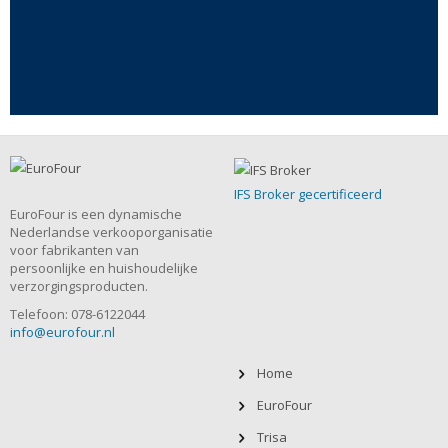
IFS Broker gecertificeerd
EuroFour is een dynamische
Nederlandse verkooporganisatie
voor fabrikanten van
persoonlijke en huishoudelijke
verzorgingsproducten.
Telefoon: 078-6122044
info@eurofour.nl
Home
EuroFour
Trisa