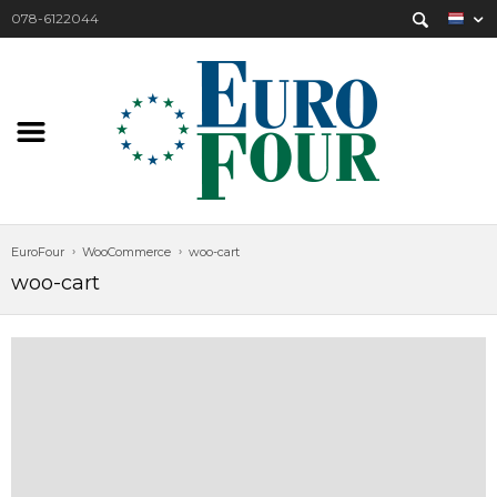
078-6122044
EuroFour
WooCommerce
woo-cart
woo-cart